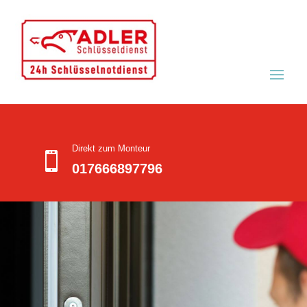
Direkt zum Monteur

017666897796
Schlüsseldienst Leonberg