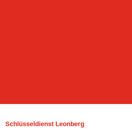
kompetente Mitarbeiter
Türöffnung
zum Festpreis
Öffnungszeiten:
Montag – Sonntag 8- 22 Uhr
24 h Notdienst je nach Verfügbarkeit
Schlüsseldienst Leonberg